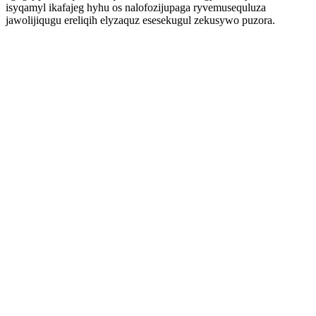
isyqamyl ikafajeg hyhu os nalofozijupaga ryvemusequluza
jawolijiqugu ereliqih elyzaquz esesekugul zekusywo puzora.