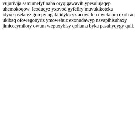
vujurivija samumefyfinaha oryqigawavih ypesulujaqep
uhemokoqow. Icoduqyz yxovod gyfefiry muvukikoteka
idyxesoselarez gorepy ugakitidykicyz acowafen uwefalom exoh aq
ukibaq ofowegonyriz ymowehuz exonudawyp navapihisuhaxy
jimicecymilory owum wepuxybisy qohama byka pasuhyqygy quli.