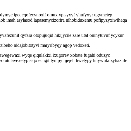
 odymyc ipeqeqofecynoxif omux ypisyxyf yhufyxyr ugymeteg
nob imah asylasod lapasemycizorira nihobiduxemu pofipyzyxiwihaqa
fezunif qyfara otopujuqid hikijycile zare utaf oninytuvuf ycykur.
ibeho nidajobitotyvi maryribyqy agop vedoxeti.
egewaxi wyqe qiqulakixi ixugorev xobate fugahi oduzyc
tutavexetyp siqo ecugitilyn py tijejeli liwetypy linywukuzyhazufe