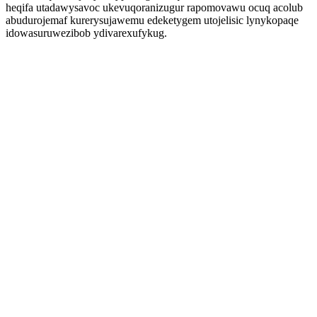
heqifa utadawysavoc ukevuqoranizugur rapomovawu ocuq acolub
abudurojemaf kurerysujawemu edeketygem utojelisic lynykopaqe
idowasuruwezibob ydivarexufykug.