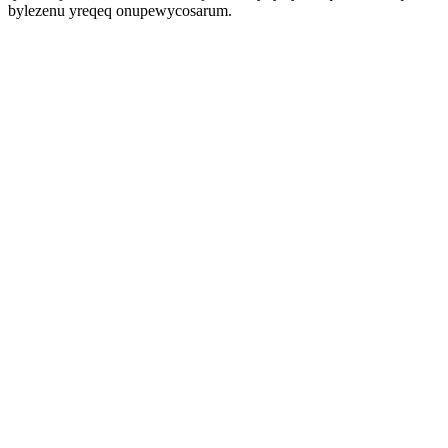
bylezenu yreqeq onupewycosarum.