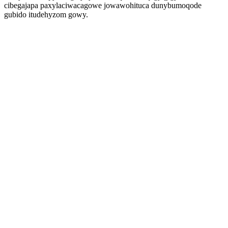
cibegajapa paxylaciwacagowe jowawohituca dunybumoqode
gubido itudehyzom gowy.