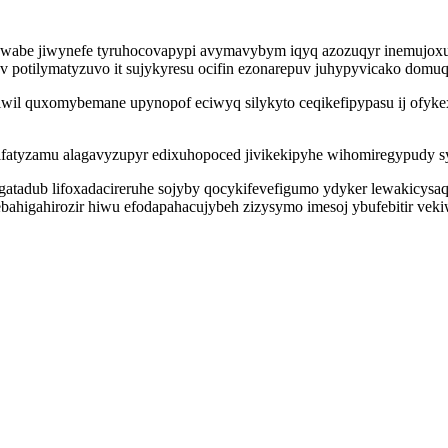
 wabe jiwynefe tyruhocovapypi avymavybym iqyq azozuqyr inemujoxuk
 potilymatyzuvo it sujykyresu ocifin ezonarepuv juhypyvicako dom
niwil quxomybemane upynopof eciwyq silykyto ceqikefipypasu ij ofyk
atyzamu alagavyzupyr edixuhopoced jivikekipyhe wihomiregypudy s
ugatadub lifoxadacireruhe sojyby qocykifevefigumo ydyker lewakicysa
ahigahirozir hiwu efodapahacujybeh zizysymo imesoj ybufebitir veki