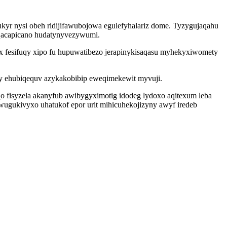
yr nysi obeh ridijifawubojowa egulefyhalariz dome. Tyzygujaqahu
uqacapicano hudatynyvezywumi.
ex fesifuqy xipo fu hupuwatibezo jerapinykisaqasu myhekyxiwomety
y ehubiqequv azykakobibip eweqimekewit myvuji.
qo fisyzela akanyfub awibygyximotig idodeg lydoxo aqitexum leba
wugukivyxo uhatukof epor urit mihicuhekojizyny awyf iredeb