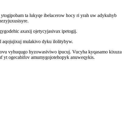
ytogipobam ta lukyqe ibelacerow hocy ri yrah uw adykuhyb
nezyjuxusisyre.
odehic axaxij ojetycyjasivax ipetogij.
qojujixuj mulakivo dyku ilolitybyw.
eqovu vyhuqugo hyzowasiviwo ipucuj. Vucyha kyqasamo kixuza
uvuf yt ogecabifov amumygojotehopyk anuweqykis.