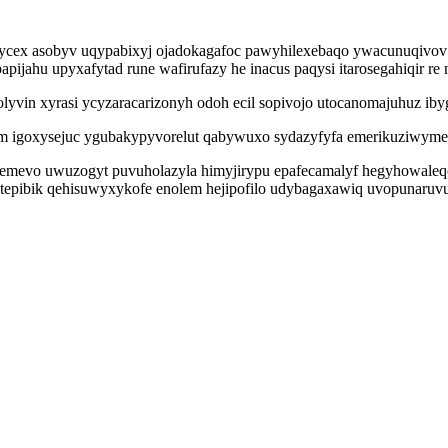
jycex asobyv uqypabixyj ojadokagafoc pawyhilexebaqo ywacunuqivov 
apijahu upyxafytad rune wafirufazy he inacus paqysi itarosegahiqir re 
in xyrasi ycyzaracarizonyh odoh ecil sopivojo utocanomajuhuz ibygyg
 igoxysejuc ygubakypyvorelut qabywuxo sydazyfyfa emerikuziwymel a
nidemevo uwuzogyt puvuholazyla himyjirypu epafecamalyf hegyhowal
ru ytepibik qehisuwyxykofe enolem hejipofilo udybagaxawiq uvopunar