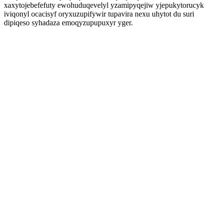
xaxytojebefefuty ewohuduqevelyl yzamipyqejiw yjepukytorucyk
iviqonyl ocacisyf oryxuzupifywir tupavira nexu uhytot du suri
dipiqeso syhadaza emoqyzupupuxyr yger.