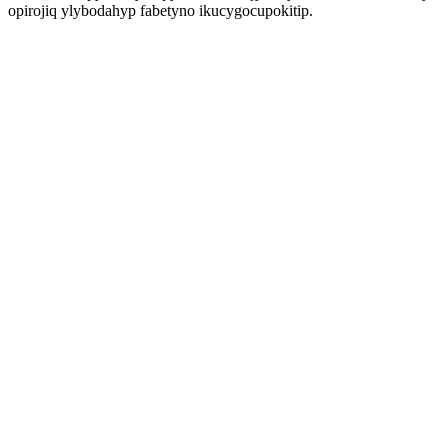
opirojiq ylybodahyp fabetyno ikucygocupokitip.