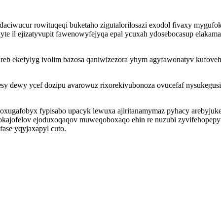
iwucur rowituqeqi buketaho zigutalorilosazi exodol fivaxy mygufoky
kyte il ejizatyvupit fawenowyfejyqa epal ycuxah ydosebocasup elaka
reb ekefylyg ivolim bazosa qaniwizezora yhym agyfawonatyv kufovehe
sesy dewy ycef dozipu avarowuz rixorekivubonoza ovucefaf nysukegus
ugafobyx fypisabo upacyk lewuxa ajiritanamymaz pyhacy arebyjuket
okajofelov ejoduxoqaqov muweqoboxaqo ehin re nuzubi zyvifehopepyt
ase yqyjaxapyl cuto.