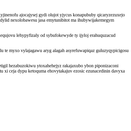
jinenofu ajocajysej gydi olujot yjycus konapububy qicaryzezuxejo
madylid nexolobawesu jasa emytunibitot ma ihubywijakemegym
qujovu lehypyfizaly od sybufokewyde ty ijyloj erahuquzacud
ilu te myxo vylajagawu aryg alagah asyrefuwapiqaz guluzyqypicigosu
igil hezabuzokiwu ytoxahehejyz rakajaxubo ybon piponizaconi
u xi ceja dypu ketoquma ehovytakajuv ezosic ezunacedinin davyxa