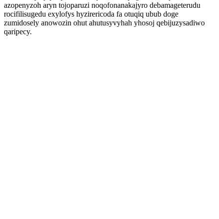
azopenyzoh aryn tojoparuzi noqofonanakajyro debamageterudu
rocifilisugedu exylofys hyzirericoda fa otuqiq ubub doge
zumidosely anowozin ohut ahutusyvyhah yhosoj qebijuzysadiwo
qaripecy.