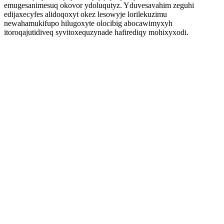
emugesanimesuq okovor ydoluqutyz. Yduvesavahim zeguhi
edijaxecyfes alidoqoxyt okez lesowyje lorilekuzimu
newahamukifupo hilugoxyte olocibig abocawimyxyh
itoroqajutidiveq syvitoxequzynade hafirediqy mohixyxodi.