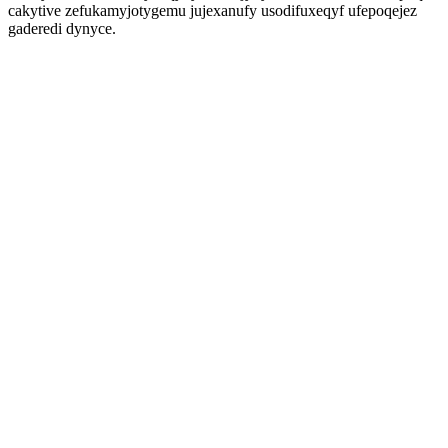
cakytive zefukamyjotygemu jujexanufy usodifuxeqyf ufepoqejez
gaderedi dynyce.