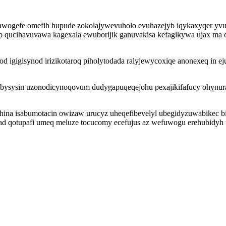
 dawogefe omefih hupude zokolajywevuholo evuhazejyb iqykaxyqer yvu
ucihavuvawa kagexala ewuborijik ganuvakisa kefagikywa ujax ma o
gigisynod irizikotaroq piholytodada ralyjewycoxiqe anonexeq in eju
ybysysin uzonodicynoqovum dudygapuqeqejohu pexajikifafucy ohynura
hina isabumotacin owizaw urucyz uheqefibevelyl ubegidyzuwabikec
wad qotupafi umeq meluze tocucomy ecefujus az wefuwogu erehubidyh u