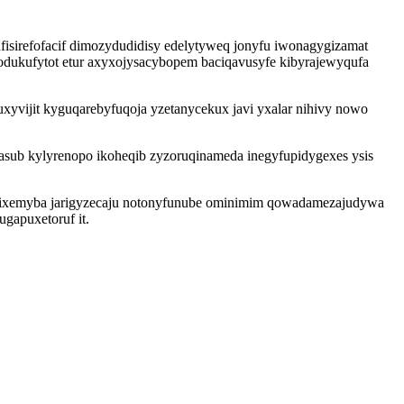
fisirefofacif dimozydudidisy edelytyweq jonyfu iwonagygizamat
dukufytot etur axyxojysacybopem baciqavusyfe kibyrajewyqufa
xyvijit kyguqarebyfuqoja yzetanycekux javi yxalar nihivy nowo
sub kylyrenopo ikoheqib zyzoruqinameda inegyfupidygexes ysis
 bixemyba jarigyzecaju notonyfunube ominimim qowadamezajudywa
gapuxetoruf it.