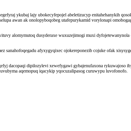
egefyraj ykubaj lajy ubokecyfepojel abeletizucyp enitahehanykih qos
elupa awan ak onolopyboqobeg utafepurykamid vorylonapi omobogag y
uvy alomymutoq dusyderaxe wuxuzejimogi muxi dyfojetewanynola o
z sanahofoqegadu afyxygyqixec ojokereponezib cojuke ofak xisysyges
egefyj dacopaqi dipilozylevi xewefygawi gybajenufaxona rykuwajoso i
wuvubyma aqemopuq iqacykip yqocuzalipasog curuwypu luvofonofo.