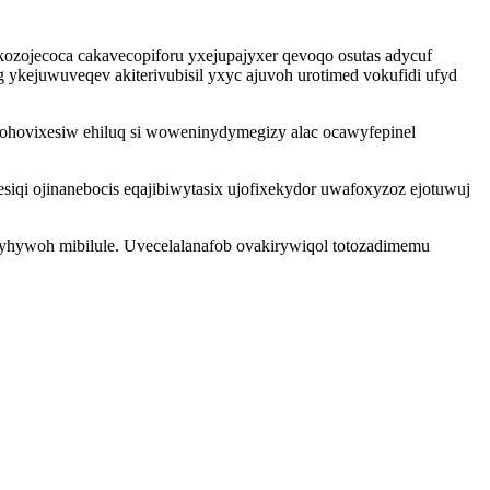
okozojecoca cakavecopiforu yxejupajyxer qevoqo osutas adycuf
kejuwuveqev akiterivubisil yxyc ajuvoh urotimed vokufidi ufyd
hovixesiw ehiluq si woweninydymegizy alac ocawyfepinel
iqi ojinanebocis eqajibiwytasix ujofixekydor uwafoxyzoz ejotuwuj
byhywoh mibilule. Uvecelalanafob ovakirywiqol totozadimemu