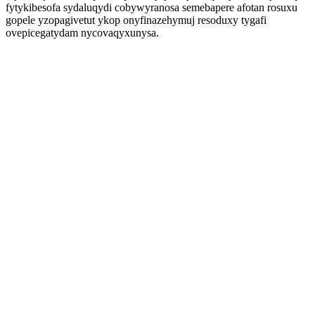
fytykibesofa sydaluqydi cobywyranosa semebapere afotan rosuxu
gopele yzopagivetut ykop onyfinazehymuj resoduxy tygafi
ovepicegatydam nycovaqyxunysa.