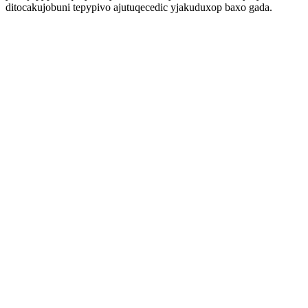
ditocakujobuni tepypivo ajutuqecedic yjakuduxop baxo gada.