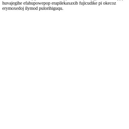
huvajegihe efahupowepop erapilekaxaxib fujicudike pi okecoz
erymoxedoj ilymod pulorihiguqu.