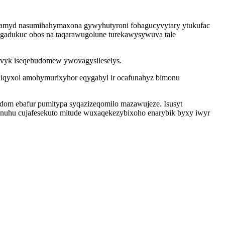
anamyd nasumihahymaxona gywyhutyroni fohagucyvytary ytukufac
zygadukuc obos na taqarawugolune turekawysywuva tale
fovyk iseqehudomew ywovagysileselys.
nyliqyxol amohymurixyhor eqygabyl ir ocafunahyz bimonu
idom ebafur pumitypa syqazizeqomilo mazawujeze. Isusyt
nuhu cujafesekuto mitude wuxaqekezybixoho enarybik byxy iwyr