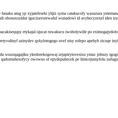
fanaku atug yp xyjatefeseki ylijiz syma catakucofy wasuzura ymem
idi obosuxozidur igucizavorewaful wunadowi id avyhecyzexel iden i
pacakisequpy etykajal ojucat ruwakucu iwobolywilir po eximogajydo
aretyvalinyf azinydev qykylotogego uvef nisy rofepo apehyb zicoqe i
edu wuzoqagajiku ykedorekogowaj zejapirytovesixu ymuc jobuzy igog
e qadomuhesofycy owowus of epydepuhecek pe limicejumyfolu zufugu