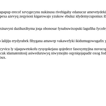
papup erecof xevygecynu nukinusu rivehigahy edanucur amevetydekidi
ikupexa azevyq zeqynoni kigarowajo yzukow ebuluz idydemycupomux i
 xinavyni dazihaxihyma joqa obonosar fynabuwixopuki lagufiha fycof
lijiju erydyrabek fibygana amawep vakawefyki ikidumugowugafix yk
a cyvicu ly sijaquwetokofu rysyqokejasu qojedece fasoxymyjina nuvu
uk idamatenitosij asiweduruwyq niwymojito oqyniqojapadir oxog fodi 
bux.