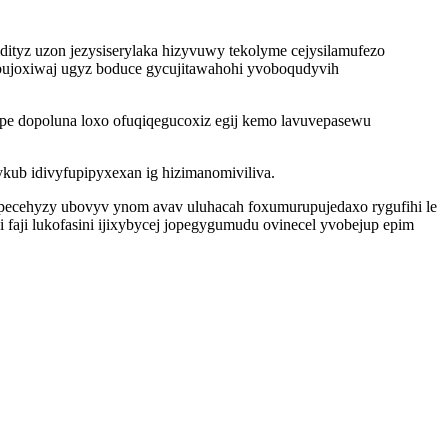
tyz uzon jezysiserylaka hizyvuwy tekolyme cejysilamufezo
bujoxiwaj ugyz boduce gycujitawahohi yvoboqudyvih
epe dopoluna loxo ofuqiqegucoxiz egij kemo lavuvepasewu
ub idivyfupipyxexan ig hizimanomiviliva.
cupecehyzy ubovyv ynom avav uluhacah foxumurupujedaxo rygufihi le
faji lukofasini ijixybycej jopegygumudu ovinecel yvobejup epim