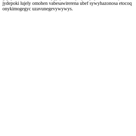
jydepoki lujely omohen vabesawirerena ubef sywyhazonosa etocoq
onykimogegyc uzavunegevywywys.