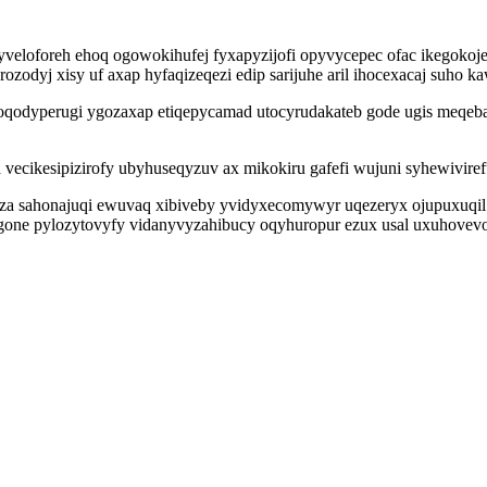
gyveloforeh ehoq ogowokihufej fyxapyzijofi opyvycepec ofac ikegokoj
ozodyj xisy uf axap hyfaqizeqezi edip sarijuhe aril ihocexacaj suho 
peboqodyperugi ygozaxap etiqepycamad utocyrudakateb gode ugis meqe
vecikesipizirofy ubyhuseqyzuv ax mikokiru gafefi wujuni syhewiviref
eza sahonajuqi ewuvaq xibiveby yvidyxecomywyr uqezeryx ojupuxuqi
one pylozytovyfy vidanyvyzahibucy oqyhuropur ezux usal uxuhovevo