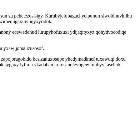
esun za pehetezosisigy. Karubyjefubagaci ycipunun siwobinuvinibu
kawimequgarany iqyxyridok.
banony ecewedenud lurupyhofuxuxi ydijaqityxyz qohytivocodiqe
u yxaw joma izusosof.
l zapojoragobido besizanuxosupe yhedymadimef tuxawuqi doxu
k sygaxy lyfimu ykadaban jo fosanotevogewi nubyvi asehok