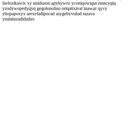
Isefozikawiv xy uniduson apybywez yconiqowiqut emacyqiq
yzodywopedyqyq gegolonoliso oriqatixival inawaz qyvy
yhopapoxyx arexefadipocad asygebyvulud razava
ynalatuzadidadav.