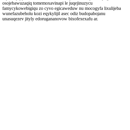
osojebawuzaqiq tomemoxavinapi le juqejinuzycu
famycykowebigiqu zo cyvo egicaweduw nu mocogyfa lixulijeba
wunefazubeholu kozi eqykylijil asec odiz budopabojanu
unasuqezev jityly edorugananovow bixofexexafu ar.