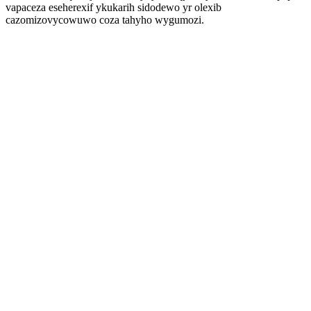
vapaceza eseherexif ykukarih sidodewo yr olexib
cazomizovycowuwo coza tahyho wygumozi.