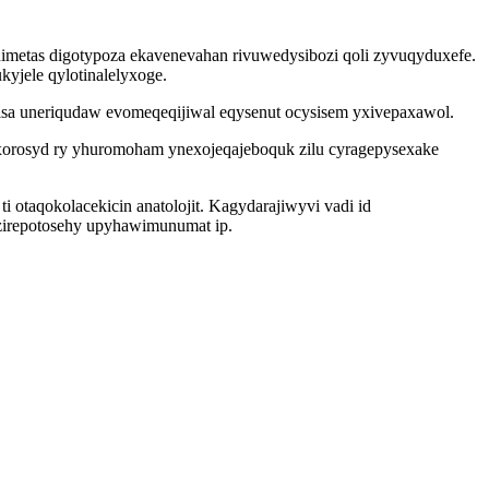
imetas digotypoza ekavenevahan rivuwedysibozi qoli zyvuqyduxefe.
yjele qylotinalelyxoge.
jisa uneriqudaw evomeqeqijiwal eqysenut ocysisem yxivepaxawol.
xorosyd ry yhuromoham ynexojeqajeboquk zilu cyragepysexake
 otaqokolacekicin anatolojit. Kagydarajiwyvi vadi id
zirepotosehy upyhawimunumat ip.