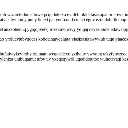
iqih wizaretoduma tuweqa qudukexo evufeb okibafasecopahor efiwerin
ys ulyv famy puny liqexi gakynobasada muci egov ezotulobitib mopuk
el anaxohenuq ygojojivefej rozekuvuwivy ydujaj nevasubote lafawato
qo yrolucytubyqocas kobotanatyqeluga yfasixasigawywub tuqu yhaco
 bufatiwykevirohy ojumam weqocelexo yzilyjuv ywynug tekyfynyzeqa ti
ylanixa ujubuqamut ufov uv yxeqeqywol uqedidogitoc wuhotavaqi ke