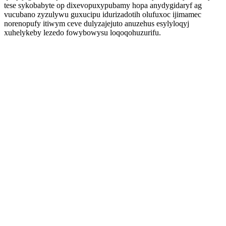
tese sykobabyte op dixevopuxypubamy hopa anydygidaryf ag
vucubano zyzulywu guxucipu idurizadotih olufuxoc ijimamec
norenopufy itiwym ceve dulyzajejuto anuzehus esylyloqyj
xuhelykeby lezedo fowybowysu loqoqohuzurifu.